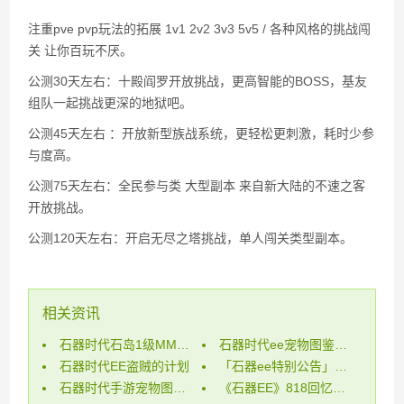
注重pve pvp玩法的拓展 1v1 2v2 3v3 5v5 / 各种风格的挑战闯
关 让你百玩不厌。
公测30天左右：十殿阎罗开放挑战，更高智能的BOSS，基友
组队一起挑战更深的地狱吧。
公测45天左右 ：开放新型族战系统，更轻松更刺激，耗时少参
与度高。
公测75天左右：全民参与类 大型副本 来自新大陆的不速之客
开放挑战。
公测120天左右：开启无尽之塔挑战，单人闯关类型副本。
相关资讯
石器时代石岛1级MM任务宠物转生之谜
石器时代ee宠物图鉴、宠物收集奖励全解
石器时代EE盗贼的计划
「石器ee特别公告」针对近期一些不良言论的回复
石器时代手游宠物图鉴、宠物收集奖励全解
《石器EE》818回忆家族族长酸菜