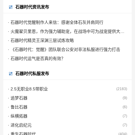
石器时代资讯发布
· 石器时代觉醒制作人来信：感谢全体石灰并肩同行
· 火魔翟贝里恩，作为强力辅助宠，在战场中可为战宠提供大量攻击力加成
· 石器时代精灵王深渊三层试炼攻略
· 《石器时代：觉醒》团队联合公安对非法私服进行强力打击
· 石器时代运气是否真的有效？
石器时代私服发布
· 2.5无职业8.5带职业
(2183)
· 追梦石器
(9)
· 鲁比石器
(6)
· 纵横炻器
(7)
· 进化启纪元
(7)
· 重生石器时代
(404)