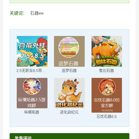
关键词：
石器ee
2.5无职业8.5带职业
追梦石器
鲁比石器
纵横炻器
进化启纪元
忘忧石器6.0
发表评论