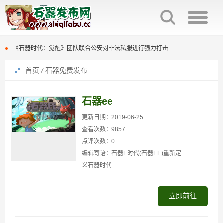
石器时代觉醒制作人来信：感谢全体石灰并肩同行
火魔翟贝里恩，作为强力辅助宠，在战场中可为战宠提供大量攻击力加成
《石器时代：觉醒》团队联合公安对非法私服进行强力打击
首页
/
石器免费发布
原版石器时代几大坑点
石器时代觉醒制作人来信：感谢全体石灰并肩同行
百战石器优化回炉面板显示参数，直接提示满档信息，避免遗漏。
火魔翟贝里恩，作为强力辅助宠，在战场中可为战宠提供大量攻击力加成
石器ee
百战石器更新主线任务支持组队完成（同时支持一机多控）
《石器时代：觉醒》团队联合公安对非法私服进行强力打击
更新日期：2019-06-25
查看次数：9857
百战石器私服新区开放众多活动开启
原版石器时代几大坑点
点评次数：0
编辑寄语：石器E时代(石器EE)重新定
百战石器私服凌晨掉线说明
百战石器优化回炉面板显示参数，直接提示满档信息，避免遗漏。
义石器时代
百战石器更新主线任务支持组队完成（同时支持一机多控）
立即前往
百战石器私服新区开放众多活动开启