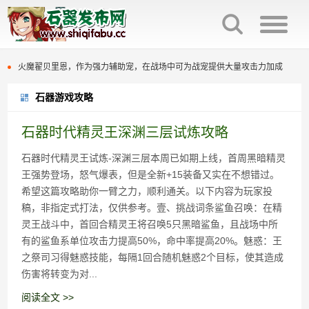
石器时代觉醒制作人来信：感谢全体石灰并肩同行
火魔翟贝里恩，作为强力辅助宠，在战场中可为战宠提供大量攻击力加成
《石器时代：觉醒》团队联合公安对非法私服进行强力打击
石器游戏攻略
石器时代觉醒制作人来信：感谢全体石灰并肩同行
原版石器时代几大坑点
火魔翟贝里恩，作为强力辅助宠，在战场中可为战宠提供大量攻击力加成
石器时代精灵王深渊三层试炼攻略
百战石器优化回炉面板显示参数，直接提示满档信息，避免遗漏。
石器时代精灵王试炼-深渊三层本周已如期上线，首周黑暗精灵
《石器时代：觉醒》团队联合公安对非法私服进行强力打击
王强势登场，怒气爆表，但是全新+15装备又实在不想错过。
百战石器更新主线任务支持组队完成（同时支持一机多控）
原版石器时代几大坑点
希望这篇攻略助你一臂之力，顺利通关。以下内容为玩家投
稿，非指定式打法，仅供参考。壹、挑战词条鲨鱼召唤：在精
百战石器私服新区开放众多活动开启
百战石器优化回炉面板显示参数，直接提示满档信息，避免遗漏。
灵王战斗中，首回合精灵王将召唤5只黑暗鲨鱼，且战场中所
百战石器私服凌晨掉线说明
有的鲨鱼系单位攻击力提高50%，命中率提高20%。魅惑：王
百战石器更新主线任务支持组队完成（同时支持一机多控）
之祭司习得魅惑技能，每隔1回合随机魅惑2个目标，使其造成
伤害将转变为对...
百战石器私服新区开放众多活动开启
阅读全文 >>