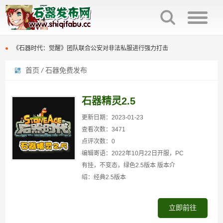
石器时代觉醒制作人来信：感谢全体石灰并肩同行
火魔翟贝里恩，作为强力辅助宠，在战场中可为战宠提供大量攻击力加成
《石器时代：觉醒》团队联合公安对非法私服进行强力打击
首页
/
石器免费发布
原版石器时代几大坑点
石器时代觉醒制作人来信：感谢全体石灰并肩同行
百战石器优化回炉面板显示参数，直接提示满档信息，避免遗漏。
火魔翟贝里恩，作为强力辅助宠，在战场中可为战宠提供大量攻击力加成
石器精灵2.5
百战石器更新主线任务支持组队完成（同时支持一机多控）
《石器时代：觉醒》团队联合公安对非法私服进行强力打击
更新日期：2023-01-23
查看次数：3471
百战石器私服新区开放众多活动开启
原版石器时代几大坑点
点评次数：0
编辑寄语：2022年10月22日开服，PC
百战石器私服凌晨掉线说明
百战石器优化回炉面板显示参数，直接提示满档信息，避免遗漏。
有挂，不变态，绿色2.5版本 版本介
绍：经典2.5版本
百战石器更新主线任务支持组队完成（同时支持一机多控）
百战石器私服新区开放众多活动开启
立即前往