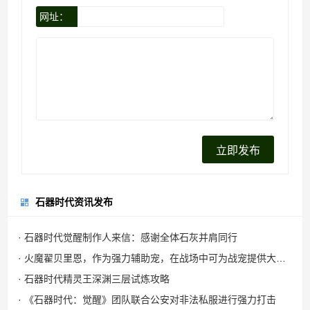
网址：
石器时代资讯发布
· 石器时代觉醒制作人来信：感谢全体石灰并肩同行
· 火魔翟贝里恩，作为强力辅助宠，在战场中可为战宠提供大量攻击力加成
· 石器时代精灵王深渊三层试炼攻略
· 《石器时代：觉醒》团队联合公安对非法私服进行强力打击