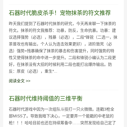
百战石器私服凌晨掉线说明
石器时代脆皮杀手！宠物抹茶的符文推荐
昨天我们提到了石器时代抹茶的研究，今天再来聊一下抹茶的
符文。抹茶的符文我推荐：功暴，防反，生命抗暴。功暴：建
议选择强势（必选），残暴（必选），二段*锋锐（二选一，抹
茶普攻也有输出，个人认为连击效果更好），进阶致死（必
选）强势+残暴确保了抹茶的暴击和伤害提升，同时强势的特
性又使得抹茶的命中进一步提升。二段和锋锐小编认为二段更
好，在抹茶没有大招的时候利用二段也能打出爆炸输出。防
反：厚皮（必选），重生*...
阅读全文 >>
石器时代维持阈值的三维平衡
石器时代游戏中因为一次组队斗技打一只火微微。连戳3枪全
部MISS了。导致我暗下决心，一定要弄一个能戳的中老鼠的
枪！！！哈哈目前也还在持续筹备中……突然发现给自己定了