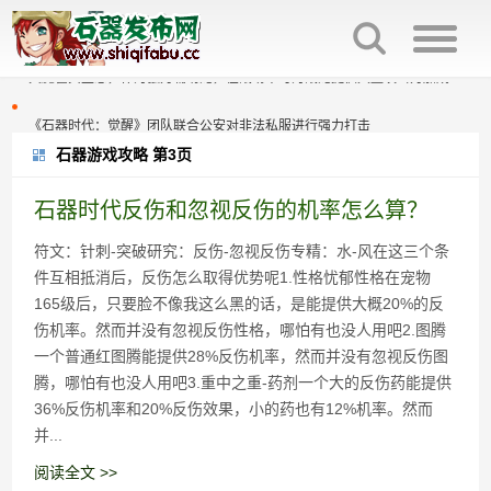
石器时代觉醒制作人来信：感谢全体石灰并肩同行
火魔翟贝里恩，作为强力辅助宠，在战场中可为战宠提供大量攻击力加成
《石器时代：觉醒》团队联合公安对非法私服进行强力打击
石器游戏攻略 第3页
原版石器时代几大坑点
石器时代觉醒制作人来信：感谢全体石灰并肩同行
百战石器优化回炉面板显示参数，直接提示满档信息，避免遗漏。
火魔翟贝里恩，作为强力辅助宠，在战场中可为战宠提供大量攻击力加成
石器时代反伤和忽视反伤的机率怎么算？
符文：针刺-突破研究：反伤-忽视反伤专精：水-风在这三个条
百战石器更新主线任务支持组队完成（同时支持一机多控）
《石器时代：觉醒》团队联合公安对非法私服进行强力打击
件互相抵消后，反伤怎么取得优势呢1.性格忧郁性格在宠物
百战石器私服新区开放众多活动开启
原版石器时代几大坑点
165级后，只要脸不像我这么黑的话，是能提供大概20%的反
伤机率。然而并没有忽视反伤性格，哪怕有也没人用吧2.图腾
百战石器私服凌晨掉线说明
百战石器优化回炉面板显示参数，直接提示满档信息，避免遗漏。
一个普通红图腾能提供28%反伤机率，然而并没有忽视反伤图
腾，哪怕有也没人用吧3.重中之重-药剂一个大的反伤药能提供
百战石器更新主线任务支持组队完成（同时支持一机多控）
36%反伤机率和20%反伤效果，小的药也有12%机率。然而
并...
百战石器私服新区开放众多活动开启
阅读全文 >>