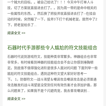
一个贼大的目标。。被自己给坑了！！！今天中午打单人斗
技，切了方案就直接进去打了。。因为周一带的是命中相关的
一些属性的东西。。然后换了把投斧就直接进去打了--在挂自
动的时候，突然瞄了一下，投斧3下打个机械老鼠，居然中了2
下，把老鼠给杀了...
阅读全文 >>
石器时代手游那些令人尴尬的符文技能组合
石器时代说到游戏符文，技能种类非常繁多。神器组合也非常
非常多，有时候看到神器的技能组合会不会让你感到捶胸顿
足。到底值不值得强化进阶是很多人面对的问题 下面列举一些
尴尬的符文技能组合，遇到这种符文望大家好好思考一
下。 1，防御符文---战斗渴望＆嘲讽攻击嘲讽攻击是必须普通
攻击触发的战斗渴望是没受到任何有效伤害才会添加护盾，那
么问题来了，如果我不是个闪避肉宠，我去普攻嘲讽别...
阅读全文 >>