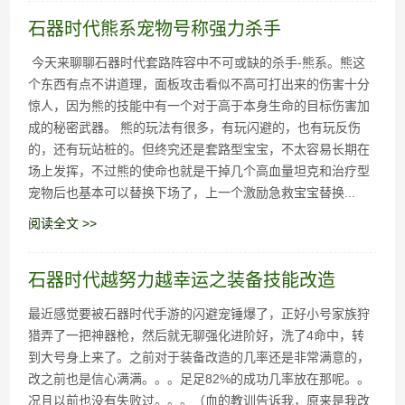
石器时代熊系宠物号称强力杀手
今天来聊聊石器时代套路阵容中不可或缺的杀手-熊系。熊这
个东西有点不讲道理，面板攻击看似不高可打出来的伤害十分
惊人，因为熊的技能中有一个对于高于本身生命的目标伤害加
成的秘密武器。 熊的玩法有很多，有玩闪避的，也有玩反伤
的，还有玩站桩的。但终究还是套路型宝宝，不太容易长期在
场上发挥，不过熊的使命也就是干掉几个高血量坦克和治疗型
宠物后也基本可以替换下场了，上一个激励急救宝宝替换...
阅读全文 >>
石器时代越努力越幸运之装备技能改造
最近感觉要被石器时代手游的闪避宠锤爆了，正好小号家族狩
猎弄了一把神器枪，然后就无聊强化进阶好，洗了4命中，转
到大号身上来了。之前对于装备改造的几率还是非常满意的，
改之前也是信心满满。。。足足82%的成功几率放在那呢。。
况且以前也没有失败过。。。（血的教训告诉我，原来是我改