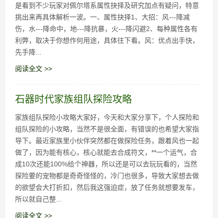
是看到不少玩家对佩尔塔系属性抉择及研究加点有疑问，特意
挑出来再具体解析一波。一、属性抉择1、大招：风---降减
伤，水---降命中，地---降抗暴，火---降闪避2、每种属性各有
利弊，取决于你想作何用途，具体往下看。风：优点出手快，
先手降...
阅读全文 >>
石器时代家族组队探险攻略
家族组队探险小攻略大家好，今天和大家分享下，个人探险和
组队探险的小攻略，当然不是很全面，有错误的也希望大家指
导下。最近家族里小伙伴突然都在做探险任务，跟着风也一起
做了，因为能有核心，核心就能去合成符文，**一个运气，合
成10次还能100%给个神器，所以还是可以去玩玩看的，当然
探险要的宠物都是奇奇怪怪的，冷门也很多，导致大家想去做
的欲望会大打折扣，然后我这强迫症，放了任务就想要发车，
所以就自己整...
阅读全文 >>