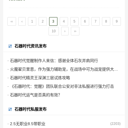
‹‹
‹
1
2
3
4
5
6
7
8
9
10
›
››
石器时代资讯发布
· 石器时代觉醒制作人来信：感谢全体石灰并肩同行
· 火魔翟贝里恩，作为强力辅助宠，在战场中可为战宠提供大量攻击力加成
· 石器时代精灵王深渊三层试炼攻略
· 《石器时代：觉醒》团队联合公安对非法私服进行强力打击
· 石器时代运气是否真的有效？
石器时代私服发布
· 2.5无职业8.5带职业
(2203)