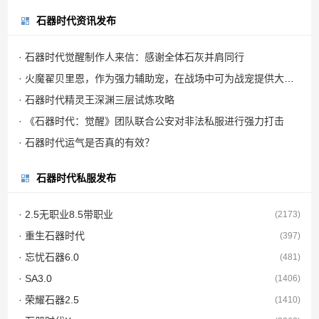
石器时代资讯发布
· 石器时代觉醒制作人来信：感谢全体石灰并肩同行
· 火魔翟贝里恩，作为强力辅助宠，在战场中可为战宠提供大量攻击力加成
· 石器时代精灵王深渊三层试炼攻略
· 《石器时代：觉醒》团队联合公安对非法私服进行强力打击
· 石器时代运气是否真的有效？
石器时代私服发布
· 2.5无职业8.5带职业
(2173)
· 重生石器时代
(397)
· 忘忧石器6.0
(481)
· SA3.0
(1406)
· 荣耀石器2.5
(1410)