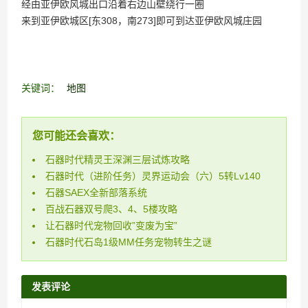
经由亚伊欧风城出口沿着右边山壁绕行一圈
来到亚伊欧城区[东308，南273]即可到达亚伊欧风城庄园
关键词：
地图
您可能还会喜欢：
石器时代精灵王深渊三层试炼攻略
石器时代（进阶任务）灵界运动会（六）5转Lv140
石器SAEX全新部落系统
百战石器双号爬3、4、5楼攻略
让石器时代宠物回收”变废为宝”
石器时代石岛1级MM任务宠物转生之谜
发表评论