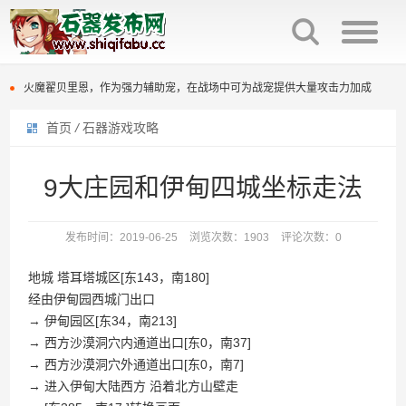
石器时代觉醒制作人来信：感谢全体石灰并肩同行
火魔翟贝里恩，作为强力辅助宠，在战场中可为战宠提供大量攻击力加成
《石器时代：觉醒》团队联合公安对非法私服进行强力打击
首页
/
石器游戏攻略
石器时代觉醒制作人来信：感谢全体石灰并肩同行
原版石器时代几大坑点
火魔翟贝里恩，作为强力辅助宠，在战场中可为战宠提供大量攻击力加成
9大庄园和伊甸四城坐标走法
百战石器优化回炉面板显示参数，直接提示满档信息，避免遗漏。
《石器时代：觉醒》团队联合公安对非法私服进行强力打击
百战石器更新主线任务支持组队完成（同时支持一机多控）
发布时间：2019-06-25
浏览次数：1903
评论次数：0
原版石器时代几大坑点
百战石器私服新区开放众多活动开启
地城 塔耳塔城区[东143，南180]
百战石器优化回炉面板显示参数，直接提示满档信息，避免遗漏。
经由伊甸园西城门出口
百战石器私服凌晨掉线说明
→ 伊甸园区[东34，南213]
百战石器更新主线任务支持组队完成（同时支持一机多控）
→ 西方沙漠洞穴内通道出口[东0，南37]
→ 西方沙漠洞穴外通道出口[东0，南7]
百战石器私服新区开放众多活动开启
→ 进入伊甸大陆西方 沿着北方山壁走