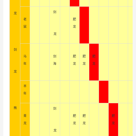
剑
龙
老
肥
鼠
龙
龙
剑
马
剑
肥
肥
肥
年
海
龙
龙
龙
龙
羊
年
熊
剑
青
肥
肥
肥
龙
龙
龙
龙
龙