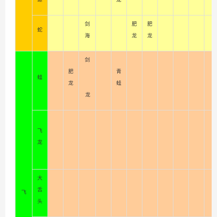
剑
肥
肥
蛇
海
龙
龙
剑
肥
青
蛙
龙
蛙
龙
飞
龙
大
舌
飞
头