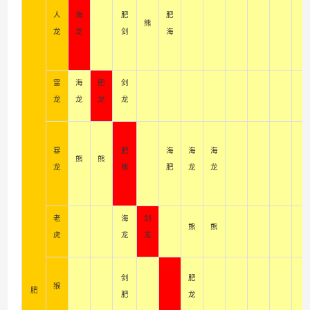
百战石器私服凌晨掉线说明
人
海
肥
肥
熊
龙
龙
剑
海
雷
海
肥
剑
龙
龙
龙
龙
暴
肥
海
海
海
熊
熊
龙
熊
肥
龙
龙
老
海
剑
熊
熊
虎
龙
龙
剑
肥
猴
肥
肥
龙