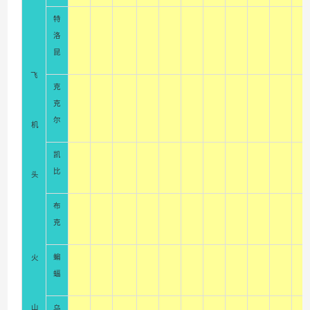
特
洛
昆
飞
克
克
尔
机
凯
比
头
布
克
蝙
火
蝠
山
乌