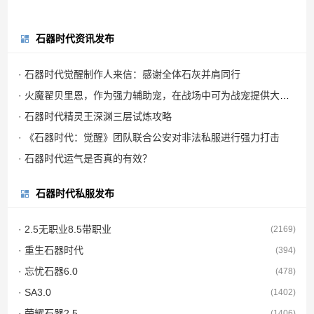
石器时代资讯发布
· 石器时代觉醒制作人来信：感谢全体石灰并肩同行
· 火魔翟贝里恩，作为强力辅助宠，在战场中可为战宠提供大量攻击力加成
· 石器时代精灵王深渊三层试炼攻略
· 《石器时代：觉醒》团队联合公安对非法私服进行强力打击
· 石器时代运气是否真的有效？
石器时代私服发布
· 2.5无职业8.5带职业
(2169)
· 重生石器时代
(394)
· 忘忧石器6.0
(478)
· SA3.0
(1402)
· 荣耀石器2.5
(1406)