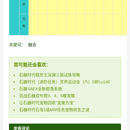
甲
乌
龟
关键词：
融合
您可能还会喜欢：
石器时代精灵王深渊三层试炼攻略
石器时代（进阶任务）灵界运动会（六）5转Lv140
石器SAEX全新部落系统
百战石器双号爬3、4、5楼攻略
让石器时代宠物回收”变废为宝”
石器时代石岛1级MM任务宠物转生之谜
发表评论