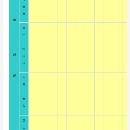
宝
宝
龟
犀
牛
呼
蜥
拔
拔
蜴
巴
克
大
象
穿
山