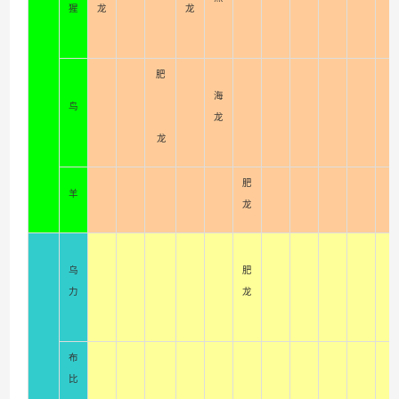
猩
龙
龙
肥
海
鸟
龙
龙
肥
羊
龙
乌
肥
力
龙
布
比