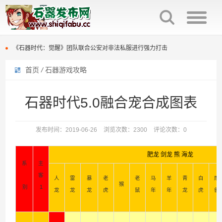
石器时代觉醒制作人来信：感谢全体石灰并肩同行
火魔翟贝里恩，作为强力辅助宠，在战场中可为战宠提供大量攻击力加成
《石器时代：觉醒》团队联合公安对非法私服进行强力打击
首页
/
石器游戏攻略
原版石器时代几大坑点
石器时代觉醒制作人来信：感谢全体石灰并肩同行
百战石器优化回炉面板显示参数，直接提示满档信息，避免遗漏。
火魔翟贝里恩，作为强力辅助宠，在战场中可为战宠提供大量攻击力加成
石器时代5.0融合宠合成图表
百战石器更新主线任务支持组队完成（同时支持一机多控）
《石器时代：觉醒》团队联合公安对非法私服进行强力打击
发布时间：2019-06-26
浏览次数：2300
评论次数：0
百战石器私服新区开放众多活动开启
原版石器时代几大坑点
肥龙 剑龙 熊 海龙
百战石器私服凌晨掉线说明
百战石器优化回炉面板显示参数，直接提示满档信息，避免遗漏。
系
主
客
人
雷
暴
老
老
马
羊
青
白
摩
百战石器更新主线任务支持组队完成（同时支持一机多控）
猴
别
1
龙
龙
龙
虎
鼠
年
年
龙
虎
兽
百战石器私服新区开放众多活动开启