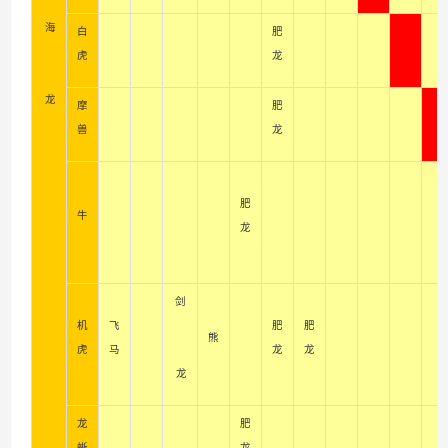
海
白
肥
虎
龙
龙
摩
肥
兽
龙
肥
牛
龙
剑
机
飞
肥
肥
熊
虎
马
龙
龙
龙
龙
肥
蜥
龙