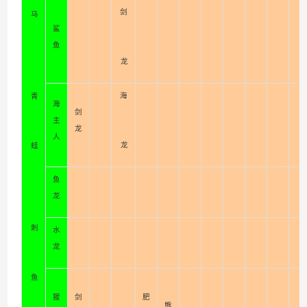
剑
马
鲨
鱼
龙
海
青
海
剑
主
龙
人
龙
蛙
鱼
龙
刺
水
龙
鱼
猩
剑
肥
熊