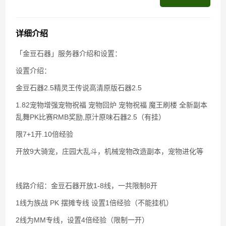
百战石器私服凌晨掉线说明
详细介绍
「金豆石器」服务器介绍和设置：
设置介绍：
金豆石器2.5精灵王传说高清原版石器2.5
1.82宠物增强宠物祝福 宠物回炉 宠物祝福 魔王刷楼 全新副本
乱舞PK比赛RMB奖励,原汁原味石器2.5（有挂）
限7+1开.10倍经验
开放9大骑宠，庄园大乱斗，机械宠物改造副本，宠物进化等
线路介绍：金豆石器开放1-8线，一共限制8开
1线为族战 PK 摆摊专线 设置1倍经验（不能挂机）
2线为MM专线，设置4倍经验（限制一开）