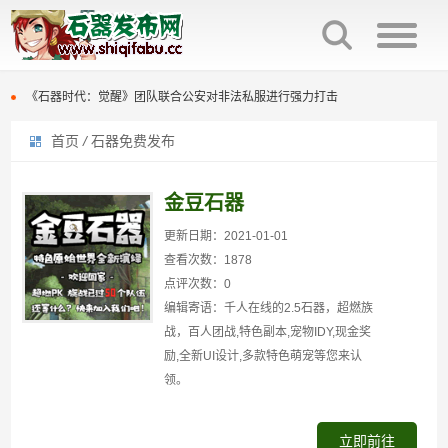
石器时代觉醒制作人来信：感谢全体石灰并肩同行
火魔翟贝里恩，作为强力辅助宠，在战场中可为战宠提供大量攻击力加成
《石器时代：觉醒》团队联合公安对非法私服进行强力打击
首页
/
石器免费发布
原版石器时代几大坑点
石器时代觉醒制作人来信：感谢全体石灰并肩同行
百战石器优化回炉面板显示参数，直接提示满档信息，避免遗漏。
火魔翟贝里恩，作为强力辅助宠，在战场中可为战宠提供大量攻击力加成
金豆石器
百战石器更新主线任务支持组队完成（同时支持一机多控）
《石器时代：觉醒》团队联合公安对非法私服进行强力打击
更新日期：2021-01-01
查看次数：1878
百战石器私服新区开放众多活动开启
原版石器时代几大坑点
点评次数：0
编辑寄语：千人在线的2.5石器，超燃族
百战石器私服凌晨掉线说明
百战石器优化回炉面板显示参数，直接提示满档信息，避免遗漏。
战，百人团战,特色副本,宠物IDY,现金奖
励,全新UI设计,多款特色萌宠等您来认
百战石器更新主线任务支持组队完成（同时支持一机多控）
领。
百战石器私服新区开放众多活动开启
立即前往