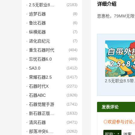
详细介绍
· 2.5无职业8.5带职业
(2183)
· 追梦石器
(8)
恩惠枪，79MM无
· 鲁比石器
(6)
· 纵横炻器
(7)
· 进化启纪元
(7)
· 重生石器时代
(404)
· 忘忧石器6.0
(489)
· SA3.0
(1412)
· 荣耀石器2.5
(1417)
2.5
· 石器时代X
(2271)
· 石器ABC
(1926)
· 石器觉醒手游
(1741)
发表评论
· 新石器正版手游
(1632)
◎欢迎参与讨论
· 清风石器
(3471)
· 部落冲突6.5有挂
(3262)
昵称：*