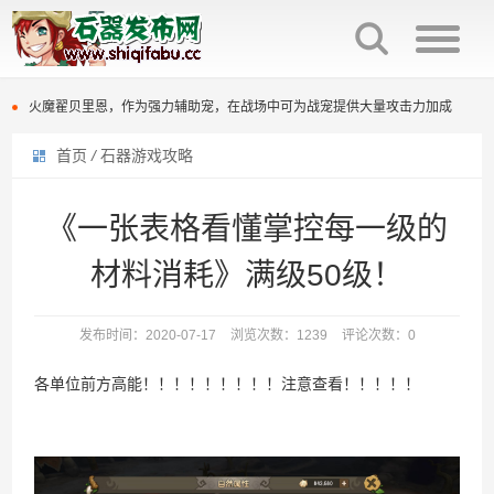
石器时代觉醒制作人来信：感谢全体石灰并肩同行
火魔翟贝里恩，作为强力辅助宠，在战场中可为战宠提供大量攻击力加成
《石器时代：觉醒》团队联合公安对非法私服进行强力打击
首页
/
石器游戏攻略
石器时代觉醒制作人来信：感谢全体石灰并肩同行
原版石器时代几大坑点
火魔翟贝里恩，作为强力辅助宠，在战场中可为战宠提供大量攻击力加成
《一张表格看懂掌控每一级的
百战石器优化回炉面板显示参数，直接提示满档信息，避免遗漏。
《石器时代：觉醒》团队联合公安对非法私服进行强力打击
材料消耗》满级50级！
百战石器更新主线任务支持组队完成（同时支持一机多控）
原版石器时代几大坑点
发布时间：2020-07-17
浏览次数：1239
评论次数：0
百战石器私服新区开放众多活动开启
百战石器优化回炉面板显示参数，直接提示满档信息，避免遗漏。
各单位前方高能！！！！！！！！！注意查看！！！！！
百战石器私服凌晨掉线说明
百战石器更新主线任务支持组队完成（同时支持一机多控）
百战石器私服新区开放众多活动开启