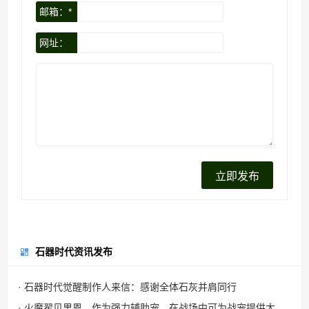
邮箱：*
网址：
石器时代资讯发布
· 石器时代觉醒制作人来信：感谢全体石灰并肩同行
· 火魔翟贝里恩，作为强力辅助宠，在战场中可为战宠提供大量攻击力加成