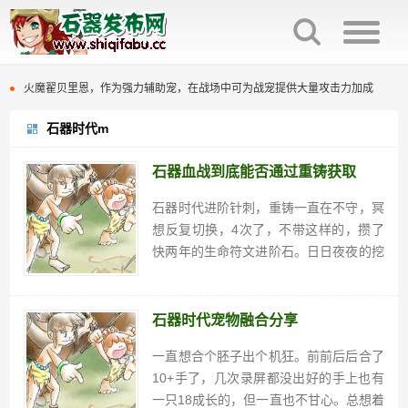
石器时代觉醒制作人来信：感谢全体石灰并肩同行
火魔翟贝里恩，作为强力辅助宠，在战场中可为战宠提供大量攻击力加成
《石器时代：觉醒》团队联合公安对非法私服进行强力打击
石器时代m
石器时代觉醒制作人来信：感谢全体石灰并肩同行
原版石器时代几大坑点
火魔翟贝里恩，作为强力辅助宠，在战场中可为战宠提供大量攻击力加成
石器血战到底能否通过重铸获取
百战石器优化回炉面板显示参数，直接提示满档信息，避免遗漏。
石器时代进阶针刺，重铸一直在不守，冥
《石器时代：觉醒》团队联合公安对非法私服进行强力打击
想反复切换，4次了，不带这样的，攒了
百战石器更新主线任务支持组队完成（同时支持一机多控）
原版石器时代几大坑点
快两年的生命符文进阶石。日日夜夜的挖
矿，就想要个血战到底，进阶石不说，
百战石器私服新区开放众多活动开启
百战石器优化回炉面板显示参数，直接提示满档信息，避免遗漏。
1600铜矿，1200秘银，800黑金矿，我
天，挖矿都快挖吐了今天好不容易攒够材
百战石器私服凌晨掉线说明
石器时代宠物融合分享
百战石器更新主线任务支持组队完成（同时支持一机多控）
料，绑钻买了两个进...
一直想合个胚子出个机狂。前前后后合了
百战石器私服新区开放众多活动开启
10+手了，几次录屏都没出好的手上也有
一只18成长的，但一直也不甘心。总想着