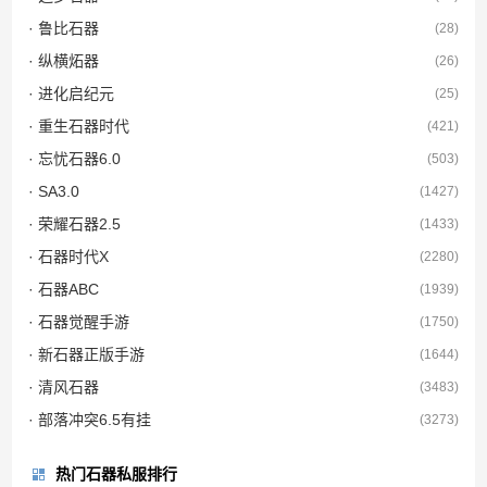
· 鲁比石器
(28)
· 纵横炻器
(26)
· 进化启纪元
(25)
· 重生石器时代
(421)
· 忘忧石器6.0
(503)
· SA3.0
(1427)
· 荣耀石器2.5
(1433)
· 石器时代X
(2280)
· 石器ABC
(1939)
· 石器觉醒手游
(1750)
· 新石器正版手游
(1644)
· 清风石器
(3483)
· 部落冲突6.5有挂
(3273)
热门石器私服排行