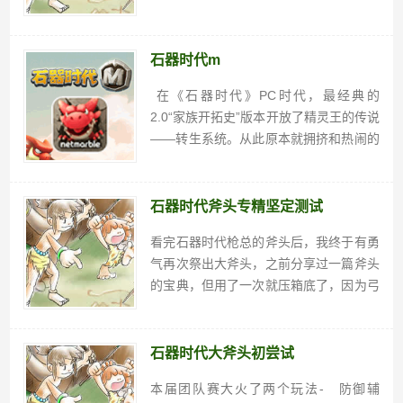
百战石器私服凌晨掉线说明
再合一手，再合一手再给自己一次机会！
~老是出狂了成长不满意。失败了就总出
19+今天终于还是合到了一个19的5万分
石器时代m
出头出了19的也...
在《石器时代》PC时代，最经典的
2.0“家族开拓史”版本开放了精灵王的传说
——转生系统。从此原本就拥挤和热闹的
练级点更加热闹，有人选择早转生早享
受，有人选择熬住寂寞到极限点再转
生…… 可以说转生系统某种程度上横向
石器时代斧头专精坚定测试
延...
看完石器时代枪总的斧头后，我终于有勇
气再次祭出大斧头，之前分享过一篇斧头
的宝典，但用了一次就压箱底了，因为弓
箭是在是太猛了，这次拿出来后发现专精
里的坚定很有趣，斗鸡打完又和队友测了
几轮，感觉是个好技能，所以分享给大
石器时代大斧头初尝试
家。被老鼠偷取时，抵抗了后...
本届团队赛大火了两个玩法- 防御辅