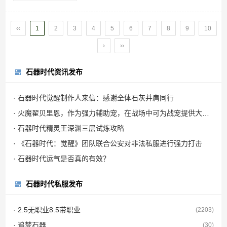
有多位单挑好手的豪强，但是对比丢蟹更
多的还是作为一个挑战者的姿态。这一场
‹‹
1
2
3
4
5
6
7
8
9
10
3V3，甜**我们带来了...
›
››
石器时代资讯发布
· 石器时代觉醒制作人来信：感谢全体石灰并肩同行
· 火魔翟贝里恩，作为强力辅助宠，在战场中可为战宠提供大量攻击力加成
· 石器时代精灵王深渊三层试炼攻略
· 《石器时代：觉醒》团队联合公安对非法私服进行强力打击
· 石器时代运气是否真的有效？
石器时代私服发布
· 2.5无职业8.5带职业
(2203)
· 追梦石器
(30)