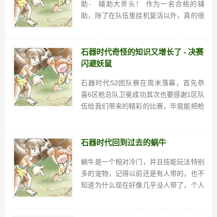
助- 辅助大斧头！ 作为一名合格的辅
助，除了在队伍里挂机复活以外，真的很
难找到存在感，但本届枪总队的辅助彻底
征服了作...
石器时代奇怪的知识又增长了 - 决赛
闪避妖鼠
石器时代S2团队赛在周末落幕，首先恭
喜6区枪总队卫冕成功其次也要感谢1区队
伍给我们带来的精彩的比赛，毕竟能把枪
总队伍拖入5V5决胜负实属不易！在整场
5V5之中，我们看到了很多能打破我眼界
的东西，比如闪避大斧头……这个咱就不
石器时代回到过去的蜗牛
说了，毕竟到不了那...
蜗牛是一个相对冷门，并且技能玩法特别
多的宠物，记得以前还是有人带的，也不
知道为什么现在好像几乎没人带了，个人
觉得蜗牛的技能很强，是一个非常优秀的
辅助宠，而且它的设定可以玩出很多骚操