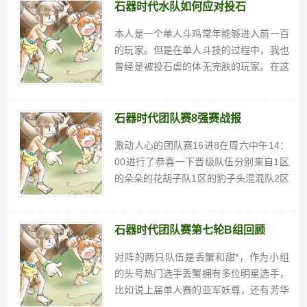
作。还是老规矩先简单介绍一下各个技
石器时代水队如何应对投石
能。大招时光啊，3怒，现在...
本人是一个单人斗鸡常年能够进入前一百
的玩家。但是在单人斗技的过程中，我也
曾经是被投石虐的体无完肤的玩家。在这
两年的石器生涯中，我也是不断在总结。
如何能够应对投石？我试过很多种不同的
办法，最后还是得出了一个结论，就是狒
石器时代团队赛8强赛战报
狒。曾经我因为被投石虐的...
激动人心的团队赛16进8在周六中午14：
00进行了恭喜一下晋级队伍分别来自1区
的朵朵的花胡子队1区的豹子头混混队2区
的中华有为队3区的我又丢你只蟹队3区的
三位兄弟走好队6区的就是玩队7区的农民
工代表队16区的啦啦队晋级队伍和我上个
石器时代团队赛第七轮B组回顾
帖子的猜想...
对阵的两只队伍是丢蟹和甜*，作为小组
的头号热门选手丢蟹拥有多位明星选手，
比如说上届单人赛的亚军妖尊，还有芳华
和团父等一众顶级大佬。而甜*队也是拥