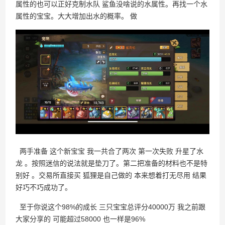
百战石器私服凌晨掉线说明
属性的也可以正好克制水队 鲨鱼没啥说的水属性。再找一个水
属性的宝宝。大大增加出水的概率。 做
两手准备 这个新宝宝 我一共合了两次 第一次失败 升星了水
龙 。按照迷信的说法就是垫刀了。第二把准备的材料也不是特
别好 。交易所直接买 狐狸是自己做的 本来想着打无尽用 结果
好巧不巧成功了。
至于你说这个98%的成长 三只宝宝总评分40000万 我之前跟
大家分享的 可能超过58000 也一样是96%