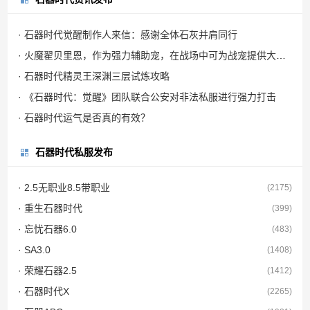
· 石器时代觉醒制作人来信：感谢全体石灰并肩同行
· 火魔翟贝里恩，作为强力辅助宠，在战场中可为战宠提供大量攻击力加成
· 石器时代精灵王深渊三层试炼攻略
· 《石器时代：觉醒》团队联合公安对非法私服进行强力打击
· 石器时代运气是否真的有效？
石器时代私服发布
· 2.5无职业8.5带职业
(2175)
· 重生石器时代
(399)
· 忘忧石器6.0
(483)
· SA3.0
(1408)
· 荣耀石器2.5
(1412)
· 石器时代X
(2265)