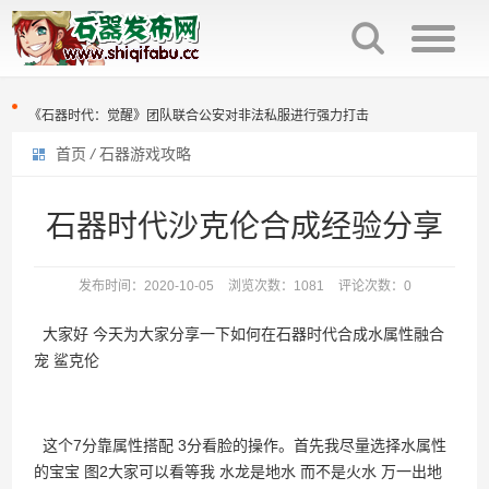
石器时代觉醒制作人来信：感谢全体石灰并肩同行
火魔翟贝里恩，作为强力辅助宠，在战场中可为战宠提供大量攻击力加成
《石器时代：觉醒》团队联合公安对非法私服进行强力打击
首页
/
石器游戏攻略
原版石器时代几大坑点
石器时代觉醒制作人来信：感谢全体石灰并肩同行
百战石器优化回炉面板显示参数，直接提示满档信息，避免遗漏。
火魔翟贝里恩，作为强力辅助宠，在战场中可为战宠提供大量攻击力加成
石器时代沙克伦合成经验分享
百战石器更新主线任务支持组队完成（同时支持一机多控）
《石器时代：觉醒》团队联合公安对非法私服进行强力打击
发布时间：2020-10-05
浏览次数：1081
评论次数：0
百战石器私服新区开放众多活动开启
原版石器时代几大坑点
大家好 今天为大家分享一下如何在石器时代合成水属性融合
百战石器私服凌晨掉线说明
百战石器优化回炉面板显示参数，直接提示满档信息，避免遗漏。
宠 鲨克伦
百战石器更新主线任务支持组队完成（同时支持一机多控）
百战石器私服新区开放众多活动开启
这个7分靠属性搭配 3分看脸的操作。首先我尽量选择水属性
的宝宝 图2大家可以看等我 水龙是地水 而不是火水 万一出地