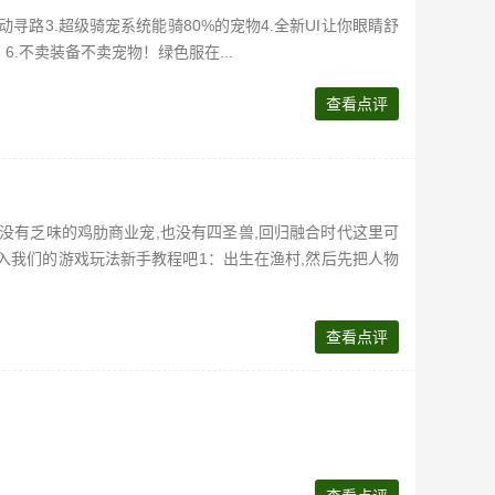
寻路3.超级骑宠系统能骑80%的宠物4.全新UI让你眼睛舒
.不卖装备不卖宠物！绿色服在...
查看点评
里没有乏味的鸡肋商业宠,也没有四圣兽,回归融合时代这里可
进入我们的游戏玩法新手教程吧1：出生在渔村,然后先把人物
查看点评