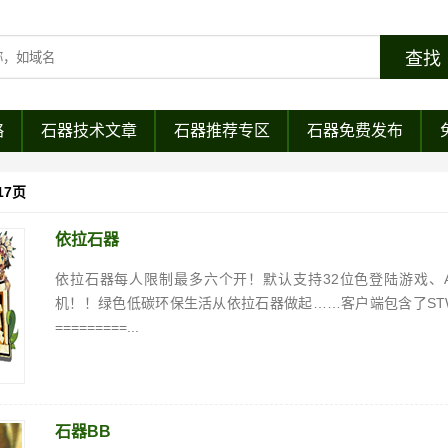
略
石器技术文章
石器推荐专区
石器免费发布
17页
依拉石器
依拉石器每人限制最多六个开！默认支持32位色登陆游戏、A
机！！绿色低碳环保生活从依拉石器做起……客户端包含了ST
=========...
石器BB