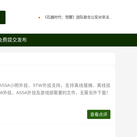
火魔翟贝里恩，作为强力辅助宠，在战场中可为战宠提供大量攻击力加成
《石器时代：觉醒》团队联合公安对非法私服进行强力打击
原版石器时代几大坑点
石器时代觉醒制作人来信：感谢全体石灰并肩同行
免费提交发布
百战石器优化回炉面板显示参数，直接提示满档信息，避免遗漏。
火魔翟贝里恩，作为强力辅助宠，在战场中可为战宠提供大量攻击力加成
百战石器更新主线任务支持组队完成（同时支持一机多控）
《石器时代：觉醒》团队联合公安对非法私服进行强力打击
百战石器私服新区开放众多活动开启
原版石器时代几大坑点
百战石器私服凌晨掉线说明
百战石器优化回炉面板显示参数，直接提示满档信息，避免遗漏。
SSA小明外挂、STW外挂支持。支持离线摆摊、离线挂
W外挂、ASSA外挂及游戏锁需要的文件，无需另外下载！
百战石器更新主线任务支持组队完成（同时支持一机多控）
百战石器私服新区开放众多活动开启
查看点评
百战石器私服凌晨掉线说明