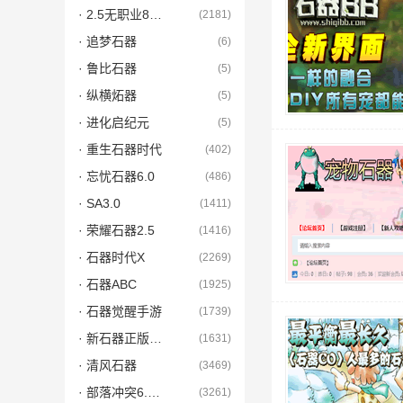
· 2.5无职业8.5带职业
(2181)
· 追梦石器
(6)
· 鲁比石器
(5)
· 纵横炻器
(5)
· 进化启纪元
(5)
· 重生石器时代
(402)
· 忘忧石器6.0
(486)
· SA3.0
(1411)
· 荣耀石器2.5
(1416)
· 石器时代X
(2269)
· 石器ABC
(1925)
· 石器觉醒手游
(1739)
· 新石器正版手游
(1631)
· 清风石器
(3469)
· 部落冲突6.5有挂
(3261)